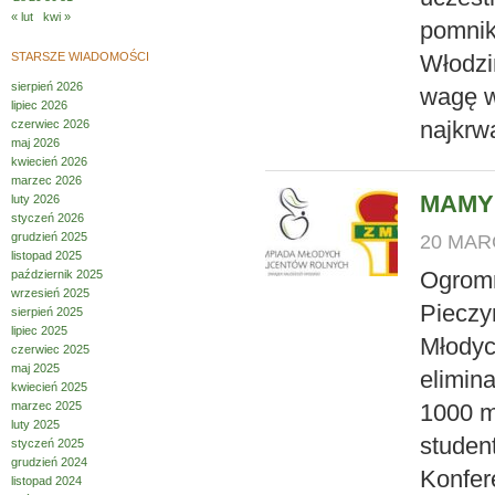
« lut
kwi »
pomnik
STARSZE WIADOMOŚCI
Włodzi
sierpień 2026
wagę w
lipiec 2026
najkrw
czerwiec 2026
maj 2026
kwiecień 2026
marzec 2026
MAMY 
luty 2026
styczeń 2026
grudzień 2025
20 MARC
listopad 2025
Ogromn
październik 2025
wrzesień 2025
Pieczy
sierpień 2025
lipiec 2025
Młodyc
czerwiec 2025
maj 2025
elimin
kwiecień 2025
marzec 2025
1000 m
luty 2025
studen
styczeń 2025
grudzień 2024
Konfer
listopad 2024