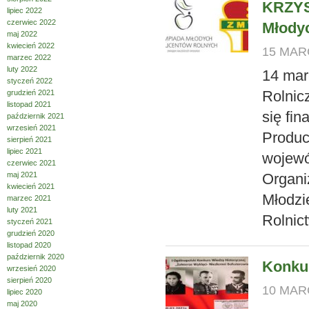
KRZYS
lipiec 2022
czerwiec 2022
Młody
maj 2022
kwiecień 2022
15 MARC
marzec 2022
luty 2022
14 mar
styczeń 2022
Rolnic
grudzień 2021
listopad 2021
się fi
październik 2021
wrzesień 2021
Produc
sierpień 2021
lipiec 2021
wojewó
czerwiec 2021
maj 2021
Organi
kwiecień 2021
Młodzi
marzec 2021
luty 2021
Rolnic
styczeń 2021
grudzień 2020
listopad 2020
październik 2020
Konkur
wrzesień 2020
sierpień 2020
10 MARC
lipiec 2020
maj 2020