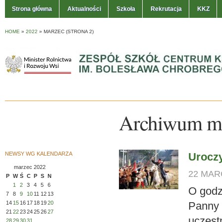
Strona główna
Aktualności
Szkoła
Rekrutacja
KKZ
HOME
»
2022
»
MARZEC
(STRONA 2)
Archiwum mi
NEWSY WG KALENDARZA
Uroczy
marzec 2022
22 MARC
P
W
Ś
C
P
S
N
1
2
3
4
5
6
O godz
7
8
9
10
11
12
13
14
15
16
17
18
19
20
Panny 
21
22
23
24
25
26
27
uczest
28
29
30
31