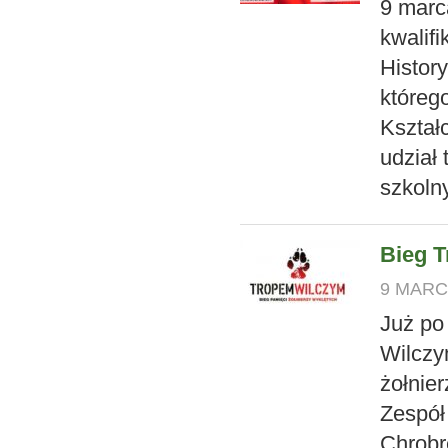
9 marc
kwalif
Histor
któreg
Kształ
udział
szkoln
Bieg 
9 MARCA
Już po
Wilczy
żołnie
Zespół
Chrobr