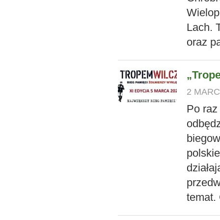
Wielop
Lach. 
oraz p
„Trope
2 MARCA
Po raz
odbędz
biegow
polski
działa
przedw
temat.