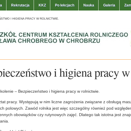
ła
Rekrutacja
KKZ
Po lekcjach
Nauka
Galeria
Zam
STWO I HIGIENA PRACY W ROLNICTWIE.
ieczeństwo i higiena pracy w 
kolenie – Bezpieczeństwo i higiena pracy w rolnictwie.
tat pracy. Występują w nim liczne zagrożenia związane z obsługą masz
ch polowych. Zawód rolnika jest więc szczególny również pod względem
iennych obowiązków czy rutynowych zajęć. Dlatego tak istotna jest zna
ania.