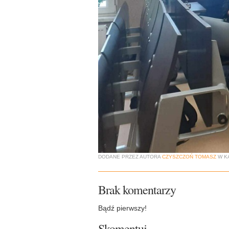
DODANE PRZEZ AUTORA
CZYSZCZOŃ TOMASZ
W K
Brak komentarzy
Bądź pierwszy!
Skomentuj