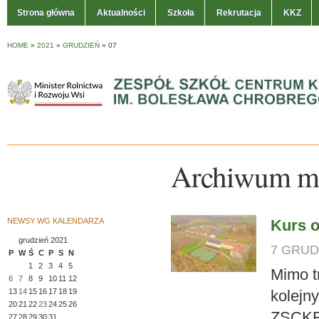
Strona główna
Aktualności
Szkoła
Rekrutacja
KKZ
HOME
»
2021
»
GRUDZIEŃ
»
07
Archiwum mi
NEWSY WG KALENDARZA
Kurs o
grudzień 2021
7 GRUDN
P
W
Ś
C
P
S
N
1
2
3
4
5
Mimo t
6
7
8
9
10
11
12
13
14
15
16
17
18
19
kolejny
20
21
22
23
24
25
26
ZSCKR 
27
28
29
30
31