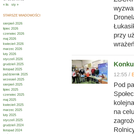
« lis
sty »
wyzwań
STARSZE WIADOMOŚCI
Dronel
sierpień 2026
Łukasi
lipiec 2026
przy u
czerwiec 2026
maj 2026
wrażeń
kwiecień 2026
marzec 2026
luty 2026
styczeń 2026
Konku
grudzień 2025
listopad 2025
12:55 /
październik 2025
wrzesień 2025
Pod pa
sierpień 2025
lipiec 2025
Społec
czerwiec 2025
maj 2025
kolejn
kwiecień 2025
marzec 2025
na cel
luty 2025
zagroż
styczeń 2025
grudzień 2024
Rolnic
listopad 2024