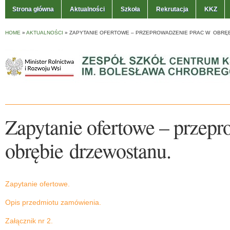
Strona główna
Aktualności
Szkoła
Rekrutacja
KKZ
HOME
»
AKTUALNOŚCI
»
ZAPYTANIE OFERTOWE – PRZEPROWADZENIE PRAC W OBRĘ
Zapytanie ofertowe – przep
obrębie drzewostanu.
Zapytanie ofertowe.
Opis przedmiotu zamówienia.
Załącznik nr 2.