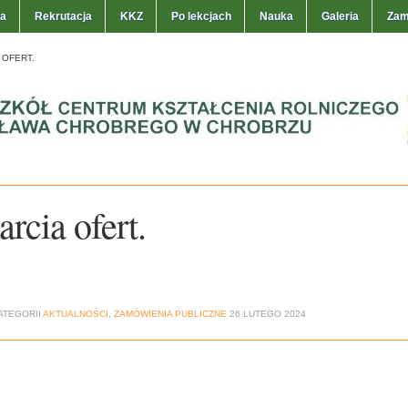
ła
Rekrutacja
KKZ
Po lekcjach
Nauka
Galeria
Zam
 OFERT.
rcia ofert.
ATEGORII
AKTUALNOŚCI
,
ZAMÓWIENIA PUBLICZNE
26 LUTEGO 2024