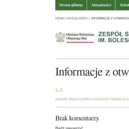
Strona główna
Aktualności
Szko
HOME
»
AKTUALNOŚCI
»
INFORMACJE Z OTWARCIA
Informacje z otwa
1
,
2.
DODANE PRZEZ AUTORA
CZYSZCZOŃ TOMASZ
W K
Brak komentarzy
Bądź pierwszy!