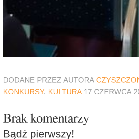
DODANE PRZEZ AUTORA
CZYSZCZO
KONKURSY
,
KULTURA
17 CZERWCA 2
Brak komentarzy
Bądź pierwszy!