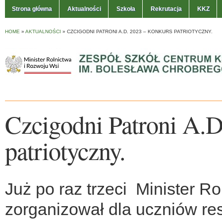
Strona główna
Aktualności
Szkoła
Rekrutacja
KKZ
HOME
»
AKTUALNOŚCI
»
CZCIGODNI PATRONI A.D. 2023 – KONKURS PATRIOTYCZNY.
Czcigodni Patroni A.
patriotyczny.
Już po raz trzeci Minister R
zorganizował dla uczniów res