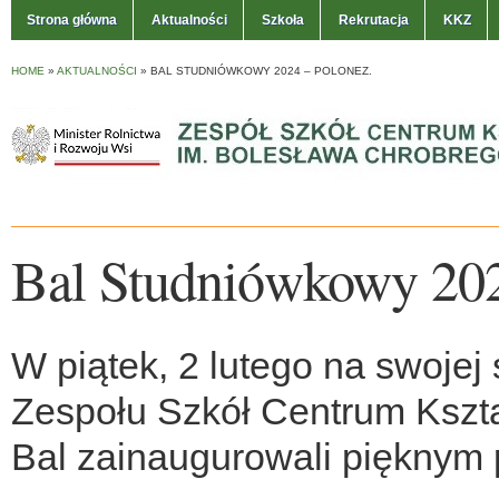
Strona główna
Aktualności
Szkoła
Rekrutacja
KKZ
HOME
»
AKTUALNOŚCI
»
BAL STUDNIÓWKOWY 2024 – POLONEZ.
Bal Studniówkowy 202
W piątek, 2 lutego na swojej
Zespołu Szkół Centrum Kszt
Bal zainaugurowali pięknym