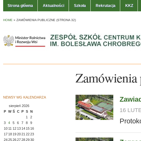
Strona główna
Aktualności
Szkoła
Rekrutacja
KKZ
HOME
»
ZAMÓWIENIA PUBLICZNE
(STRONA 32)
Zamówienia 
NEWSY WG KALENDARZA
Zawiad
sierpień 2026
16 LUTE
P
W
Ś
C
P
S
N
1
2
Protokó
3
4
5
6
7
8
9
10
11
12
13
14
15
16
17
18
19
20
21
22
23
24
25
26
27
28
29
30