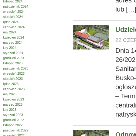
adres 
listopad 2024
październik 2024
lub […
wrzesień 2024
sierpień 2024
lipiec 2024
czerwiec 2024
Udziel
maj 2024
kwiecień 2024
22 CZE
marzec 2024
luty 2024
Dnia 1
styczeń 2024
26/202
grudzień 2023
listopad 2023
Sanita
październik 2023
wrzesień 2023
Busko-
sierpień 2023
lipiec 2023
ogłosz
czerwiec 2023
maj 2023
– Term
kwiecień 2023
centra
marzec 2023
luty 2023
natrys
styczeń 2023
grudzień 2022
listopad 2022
październik 2022
Odpowi
wrzesień 2022