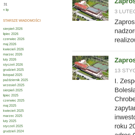
Zapros
31
« lip
3 LUTEG
Zapros
STARSZE WIADOMOŚCI
sierpień 2026
nadzor
lipiec 2026
realiz
czerwiec 2026
maj 2026
kwiecień 2026
marzec 2026
Zapros
luty 2026
styczeń 2026
13 STYC
grudzień 2025
listopad 2025
I. Zes
październik 2025
wrzesień 2025
Bolesł
sierpień 2025
lipiec 2025
Chrobe
czerwiec 2025
maj 2025
zapyta
kwiecień 2025
inwest
marzec 2025
luty 2025
roku 2
styczeń 2025
grudzień 2024