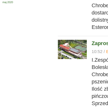
maj 2020
Chrobe
dostar
dolistn
Estero
Zapros
10:52 /
I.Zesp
Bolesł
Chrobe
pszeni
Ilość 
pińczo
Sprzed