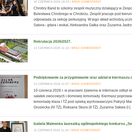
16 CZERWCA 2026 18:23 /
BRAK KOMENTARZY
Chrobry Band to szkolny zespół muzyczny działający w Zespo
Bolesława Chrobrego w Chrobrzu. Zespół pracuje pod kierunk
odpowiada za sekcję perkusyjną. W jego skład wchodzą uczn
Satora– gitara i wokal, Aleksandra Gałka oraz Zuzanna Jastr
Rekrutacja 2026/2027.
13 CZERWCA 2026 11:14 /
BRAK KOMENTARZY
Podziękowanie za przygotowanie oraz udział w kiermaszu
12 CZERWCA 2026 11:07 /
BRAK KOMENTARZY
10 czerwca 2026 r. w pracowni żywienia w internacie odbył si
sałatek owocowych i domowej lemoniady. Kiermasz poprowadz
lemoniadę klasa I TŻ pod opieką wychowawczyni Patrycji Mas
Grusiecka (IV TŻ), Roksana Skura (II TŻ), Zuzanna Sakwa (I [
Izabela Malewska laureatką ogólnopolskiego konkursu „S
11 CZERWCA 2026 11:24 /
BRAK KOMENTARZY