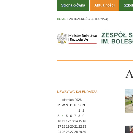
Strona główna
Aktualności
Szko
HOME
»
AKTUALNOŚCI
(STRONA 4)
A
NEWSY WG KALENDARZA
sierpień 2026
P
W
Ś
C
P
S
N
1
2
3
4
5
6
7
8
9
10
11
12
13
14
15
16
17
18
19
20
21
22
23
24
25
26
27
28
29
30