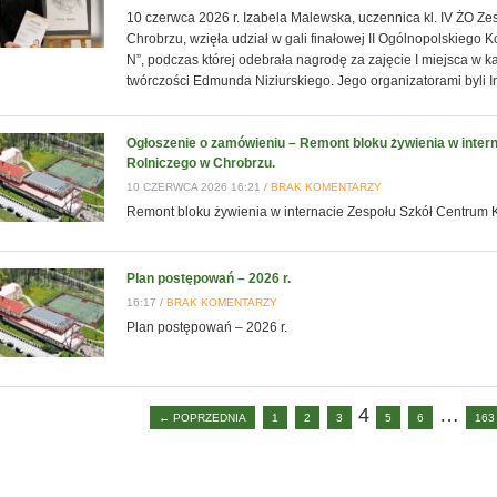
10 czerwca 2026 r. Izabela Malewska, uczennica kl. IV ŻO Z
Chrobrzu, wzięła udział w gali finałowej II Ogólnopolskiego
N”, podczas której odebrała nagrodę za zajęcie I miejsca w k
twórczości Edmunda Niziurskiego. Jego organizatorami byli In
Ogłoszenie o zamówieniu – Remont bloku żywienia w inter
Rolniczego w Chrobrzu.
10 CZERWCA 2026 16:21 /
BRAK KOMENTARZY
Remont bloku żywienia w internacie Zespołu Szkół Centrum 
Plan postępowań – 2026 r.
16:17 /
BRAK KOMENTARZY
Plan postępowań – 2026 r.
4
…
← POPRZEDNIA
1
2
3
5
6
163