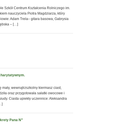
le Szkół Centrum Kształcenia Rolniczego im.
iem nauczyciela Piotra Magdziarza, który
iowie: Adam Trela– gitara basowa, Gabrysia
zębska – […]
 charytatywnym.
ę mały, wewnątrzszkolny kiermasz ciast,
iła oraz przygotowała sałatki owocowe i
iudy. Ciasta upiekły uczennice: Aleksandra
…]
ekrety Pana N”