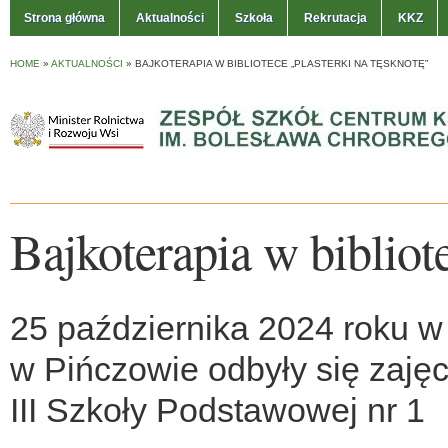
Strona główna
Aktualności
Szkoła
Rekrutacja
KKZ
HOME
»
AKTUALNOŚCI
»
BAJKOTERAPIA W BIBLIOTECE „PLASTERKI NA TĘSKNOTĘ”
Bajkoterapia w bibliot
25 października 2024 roku w 
w Pińczowie odbyły się zajęci
III Szkoły Podstawowej nr 1